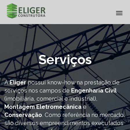
Al
na
Pular
para
o
conteúdo
Serviços
A
Eliger
possui know-how na prestação de
serviços nos campos de
Engenharia Civil
(imobiliária, comercial e industrial),
Montagem Eletromecânica
e
Conservação
. Como referência no mercado,
são diversos empreendimentos executados