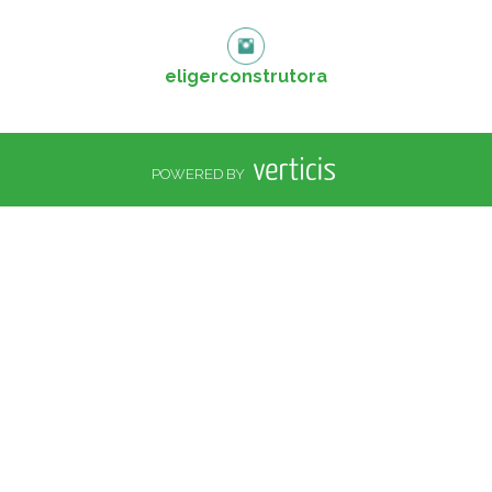
eligerconstrutora
POWERED BY