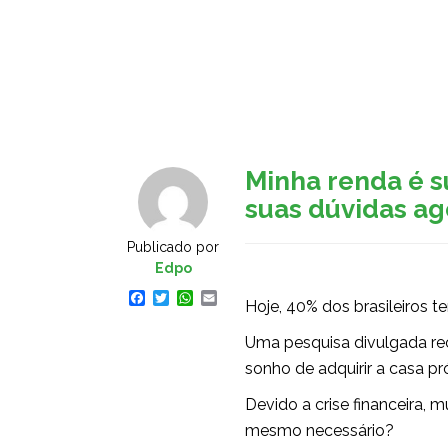
Home
Pular
para
o
conteúdo
Minha renda é s
suas dúvidas ag
Publicado por
Edpo
Facebook
Twitter
WhatsApp
Email
Hoje, 40% dos brasileiros 
Uma pesquisa divulgada rec
sonho de adquirir a casa pró
Devido a crise financeira, 
mesmo necessário?