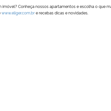
m imóvel? Conheça nossos apartamentos e escolha o que m
e
www.eliger.com.br
e recebas dicas e novidades.
ara você que quer fazer bons negócios!
ba conteúdos exclusivos e com prioridade! O cadastro é gratuito
CADASTRAR E-M
Seu melhor e-mail
E-
mail