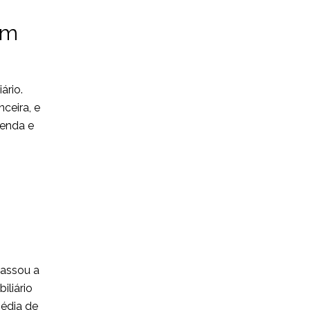
um
ário.
ceira, e
renda e
passou a
iliário
édia de