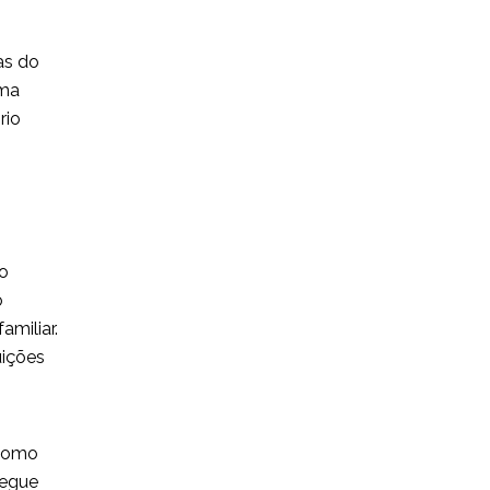
as do
uma
rio
o
o
miliar.
uições
 como
segue