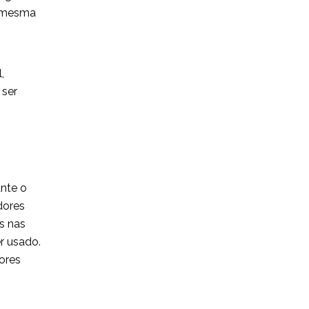
a mesma
,
 ser
nte o
dores
s nas
r usado.
lores