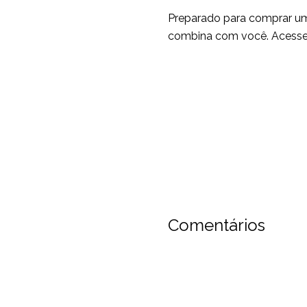
Preparado para comprar u
combina com você. Acess
O melhor conteúdo p
Entre para nossa lista e rece
Seu nome
Nome
Comentários