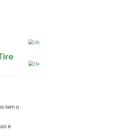
Tire
os tem o
sso é