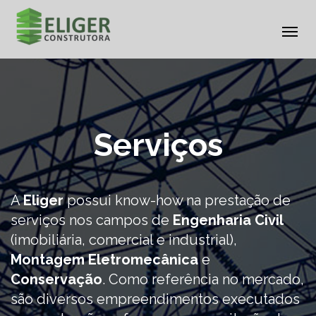
Al
na
Pular
para
o
conteúdo
Serviços
A
Eliger
possui know-how na prestação de
serviços nos campos de
Engenharia Civil
(imobiliária, comercial e industrial),
Montagem Eletromecânica
e
Conservação
. Como referência no mercado,
são diversos empreendimentos executados