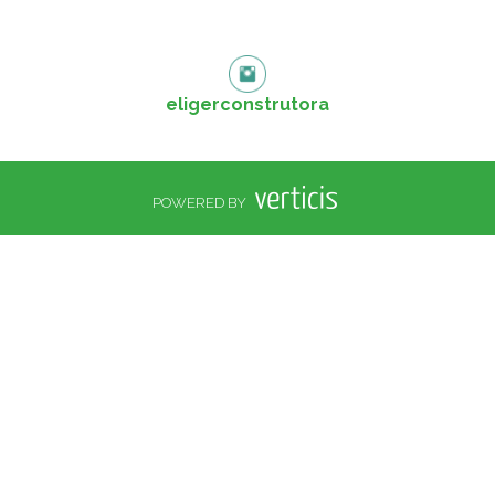
eligerconstrutora
POWERED BY