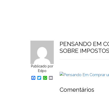
Home
Pular
para
o
conteúdo
PENSANDO EM C
SOBRE IMPOSTO
Publicado por
Edpo
Facebook
Twitter
WhatsApp
Email
Comentários