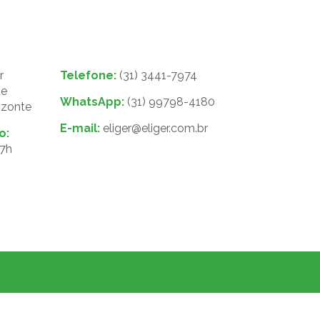
r
Telefone:
(31) 3441-7974
de
WhatsApp:
(31) 99798-4180
izonte
E-mail:
eliger@eliger.com.br
o:
17h