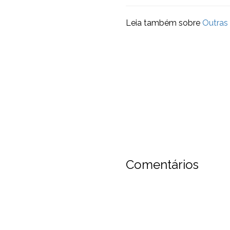
Leia também sobre
Outras
O melhor conteúdo p
Entre para nossa lista e rece
Seu nome
Nome
Comentários