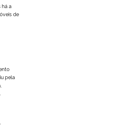
 há a
óveis de
mento
iu pela
,
.
e