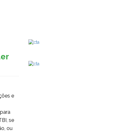
er
ções e
 para
TBI, se
ão, ou