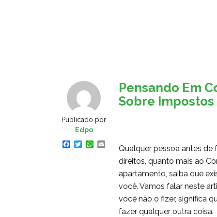
Home
Pular
para
o
conteúdo
Pensando Em Co
Sobre Impostos
Publicado por
Edpo
Facebook
Twitter
WhatsApp
Email
Qualquer pessoa antes de f
direitos, quanto mais ao 
apartamento, saiba que exis
você. Vamos falar neste arti
você não o fizer, significa
fazer qualquer outra coisa.