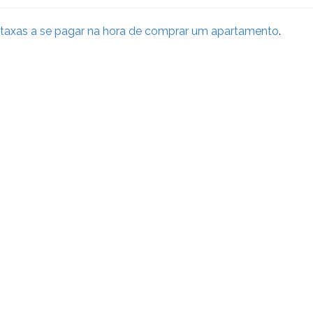
 taxas a se pagar na hora de comprar um apartamento
.
ara você que quer fazer bons negócios!
ba conteúdos exclusivos e com prioridade! O cadastro é gratuito
CADASTRAR E-M
Seu melhor e-mail
E-
mail