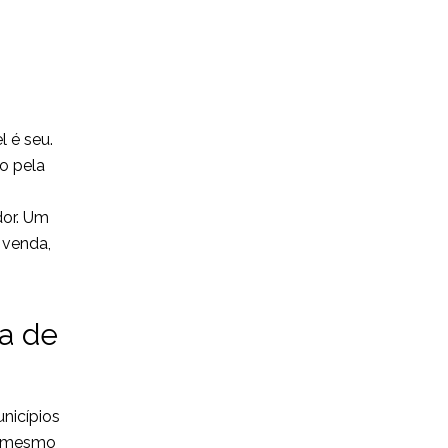
 é seu.
do pela
dor. Um
 venda,
ra de
nicípios
r, mesmo