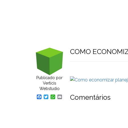
Home
Pular
para
o
conteúdo
COMO ECONOMIZ
Publicado por
Verticis
Webstudio
Comentários
Facebook
Twitter
WhatsApp
Email