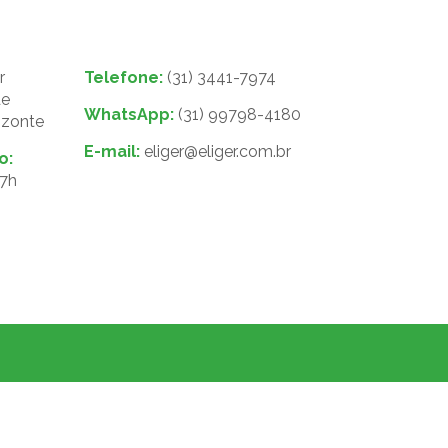
r
Telefone:
(31) 3441-7974
de
WhatsApp:
(31) 99798-4180
izonte
E-mail:
eliger@eliger.com.br
o:
17h