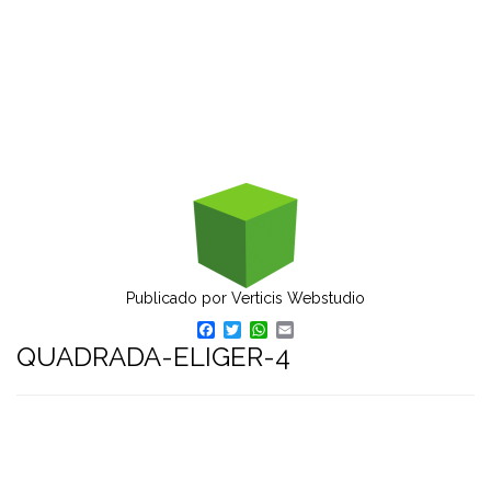
Pular
Al
para
o
na
conteúdo
Publicado por
Verticis Webstudio
Facebook
Twitter
WhatsApp
Email
QUADRADA-ELIGER-4