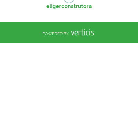
eligerconstrutora
POWERED BY