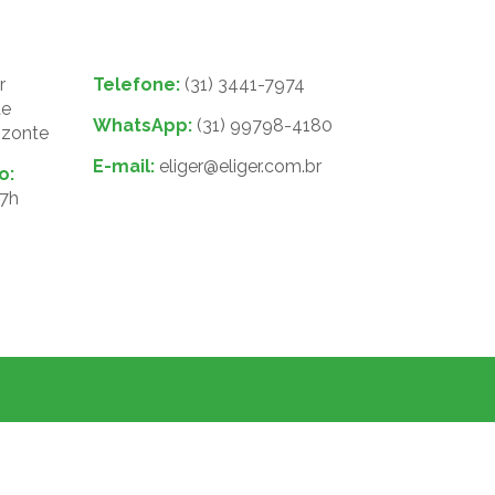
r
Telefone:
(31) 3441-7974
de
WhatsApp:
(31) 99798-4180
izonte
E-mail:
eliger@eliger.com.br
o:
17h