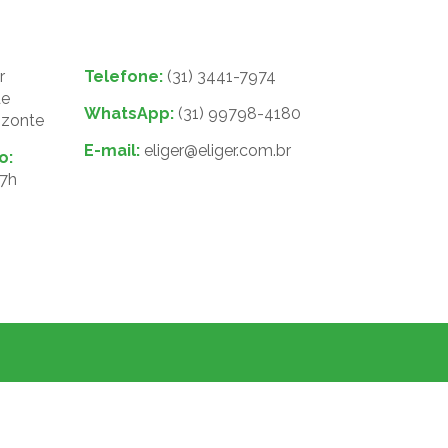
r
Telefone:
(31) 3441-7974
de
WhatsApp:
(31) 99798-4180
izonte
E-mail:
eliger@eliger.com.br
o:
17h