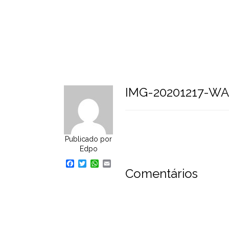
Home
Pular
para
o
conteúdo
IMG-20201217-W
Publicado por
Edpo
Facebook
Twitter
WhatsApp
Email
Comentários